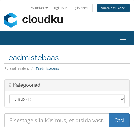
Estonian
Logi sisse
Registreeri
Vaata ostukorvi
Lülit
navig
Teadmistebaas
Portaali avaleht
Teadmistebaas
Kategooriad