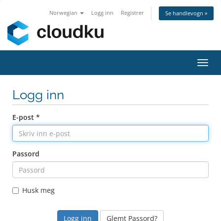
Norwegian
Logg inn
Registrer
Se handlevogn »
Bytt
navig
Logg inn
E-post *
Passord
Husk meg
Glemt Passord?