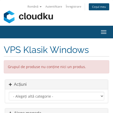
Română
Autentificare
Înregistrare
Coșul meu
Navi
Toggl
VPS Klasik Windows
Grupul de produse nu conține nici un produs.
Acțiuni