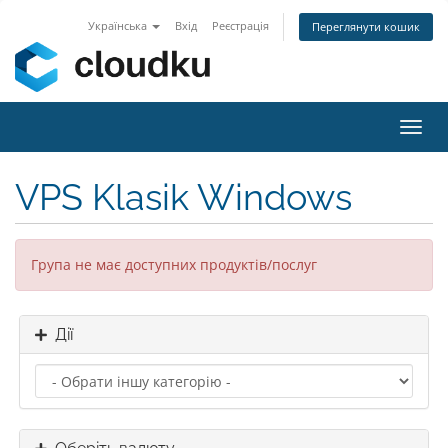
Українська
Вхід
Реєстрація
Переглянути кошик
Пере
наві
VPS Klasik Windows
Група не має доступних продуктів/послуг
Дії